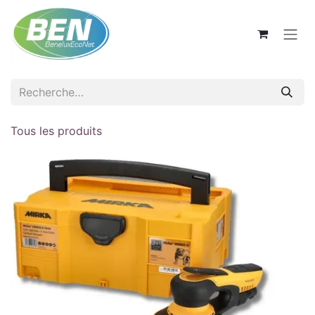
Se rendre au contenu
Tous les produits