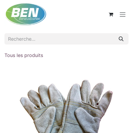
Se rendre au contenu
Tous les produits