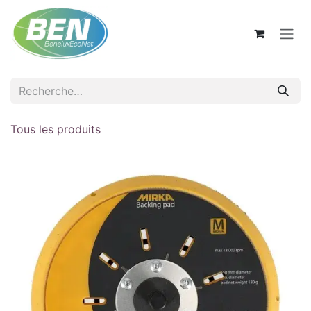
Se rendre au contenu
Tous les produits