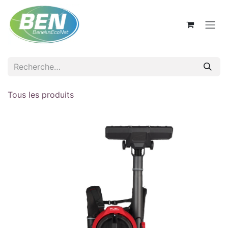
Se rendre au contenu
Tous les produits