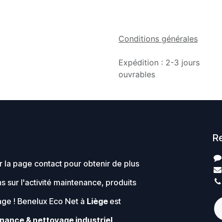
Conditions générales
Expédition : 2-3 jours
ouvrables
R
 la page contact pour obtenir de plus
s sur l'activité maintenance, produits
age ! Benelux Eco Net à
Liège
est
nance & nettoyage industriel
.