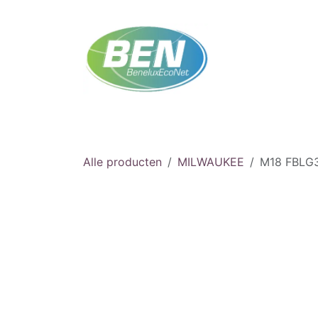
Overslaan naar inhoud
Startpagina
Winkel
Afspraak
Neem co
Alle producten
MILWAUKEE
M18 FBLG3