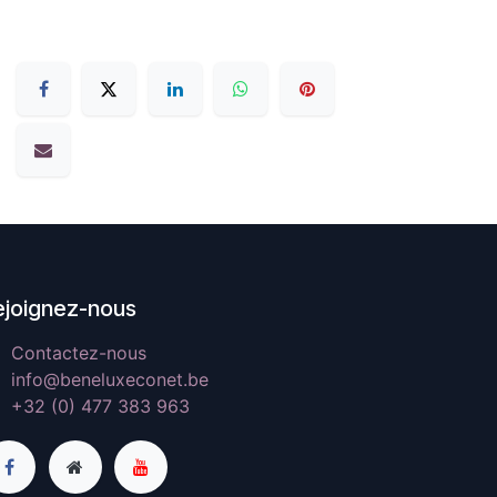
ejoignez-nous
Contactez-nous
info@beneluxeconet.be
+32 (0) 477 383 963