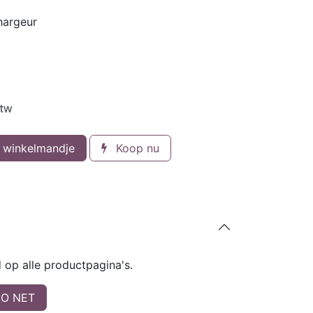
chargeur
btw
 winkelmandje
Koop nu
op alle productpagina's.
O NET