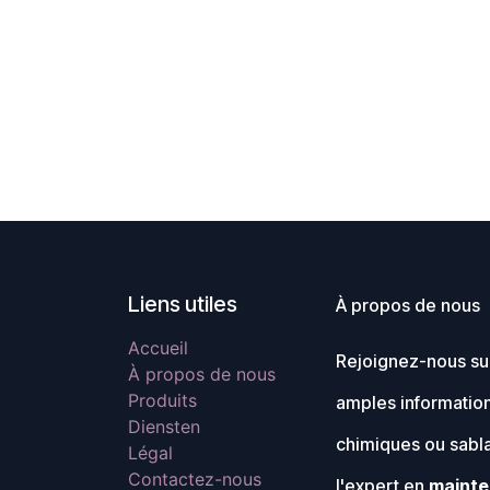
Liens utiles
À propos de nous
Accueil
Rejoignez-nous sur
À propos de nous
Produits
amples information
Diensten
chimiques ou sabl
Légal
Contactez-nous
l'expert en
mainte